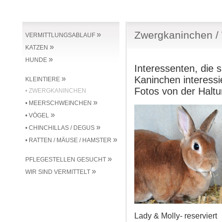
Zwergkaninchen /
»
VERMITTLUNGSABLAUF
»
KATZEN
»
HUNDE
Interessenten, die 
»
Kaninchen interessi
KLEINTIERE
Fotos von der Halt
• ZWERGKANINCHEN
»
• MEERSCHWEINCHEN
»
• VÖGEL
»
• CHINCHILLAS / DEGUS
»
• RATTEN / MÄUSE / HAMSTER
»
PFLEGESTELLEN GESUCHT
»
WIR SIND VERMITTELT
Lady & Molly- reserviert